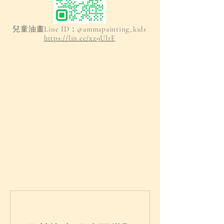
兒童油畫Line ID：@ammapainting_kids
https://lin.ee/xz9UlrF