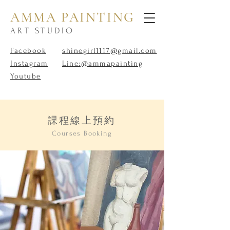
AMMA PAINTING
ART STUDIO
Facebook
shinegirl1117@gmail.com
Instagram
Line:@ammapainting
Youtube
課程線上預約
Courses Booking